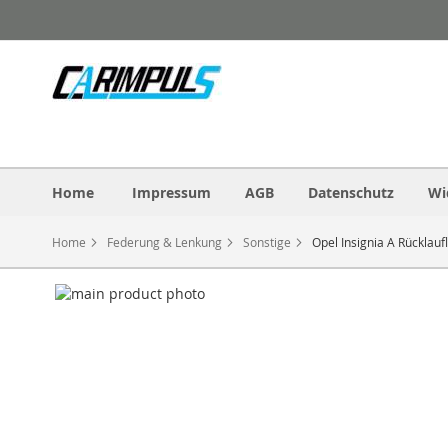
Direkt
zum
Inhalt
Home
Impressum
AGB
Datenschutz
Wi
Home
Federung & Lenkung
Sonstige
Opel Insignia A Rücklau
Zum
Ende
der
Bildergalerie
springen