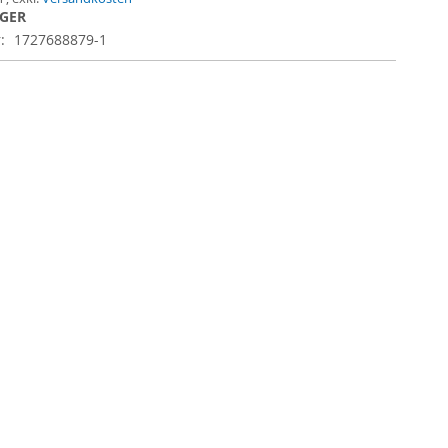
AGER
r
1727688879-1