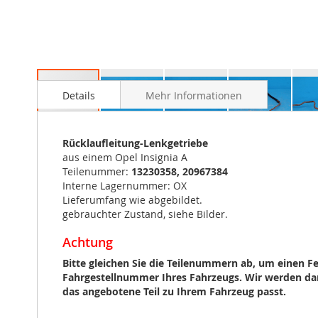
Zum
Anfang
Details
Mehr Informationen
der
Bildergalerie
springen
Rücklaufleitung-Lenkgetriebe
aus einem Opel Insignia A
Teilenummer:
13230358, 20967384
Interne Lagernummer: OX
Lieferumfang wie abgebildet.
gebrauchter Zustand, siehe Bilder.
Achtung
Bitte gleichen Sie die Teilenummern ab, um einen F
Fahrgestellnummer Ihres Fahrzeugs. Wir werden dan
das angebotene Teil zu Ihrem Fahrzeug passt.