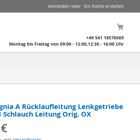
Anmelden
Ein Konto erstellen
Mein W
​ +49 541 18576569
​ Montag bis Freitag von 09:00 - 12:00,12:30 - 16:00 Uhr
ignia A Rücklaufleitung Lenkgetriebe
 Schlauch Leitung Orig. OX
 €
n
,
exkl.
Versandkosten