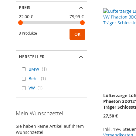
PREIS
22,00 €
79,99 €
3 Produkte
OK
HERSTELLER
BMW
1
Behr
1
VW
1
Lüfterzarge Lüf
Phaeton 3D0121
Träger Schlosst
Mein Wunschzettel
27,50 €
Sie haben keine Artikel auf Ihrem
Inkl. 19% Steue
Wunschzettel.
Versandkosten