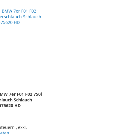
Reihenf
BMW 7er F01 F02 750i
hlauch Schlauch
7575620 HD
 Steuern
,
exkl.
osten