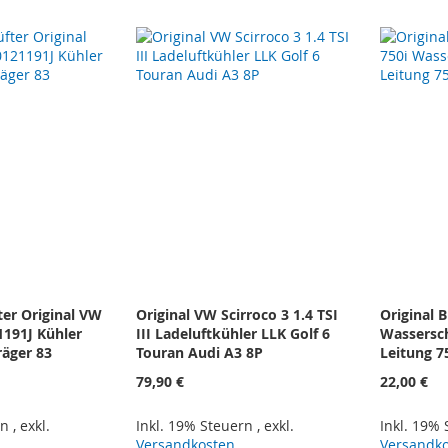
ter Original VW
Original VW Scirroco 3 1.4 TSI
Original 
191J Kühler
III Ladeluftkühler LLK Golf 6
Wassersc
räger 83
Touran Audi A3 8P
Leitung 
79,90 €
22,00 €
rn
,
exkl.
Inkl. 19% Steuern
,
exkl.
Inkl. 19%
Versandkosten
Versandk