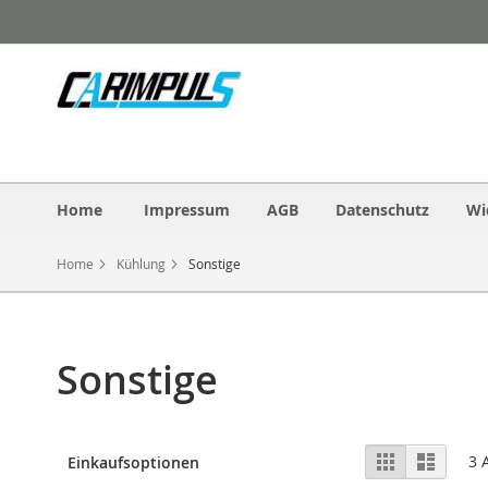
Direkt
zum
Inhalt
Home
Impressum
AGB
Datenschutz
Wi
Home
Kühlung
Sonstige
Sonstige
Ansicht
Raster
Liste
3
A
Einkaufsoptionen
als