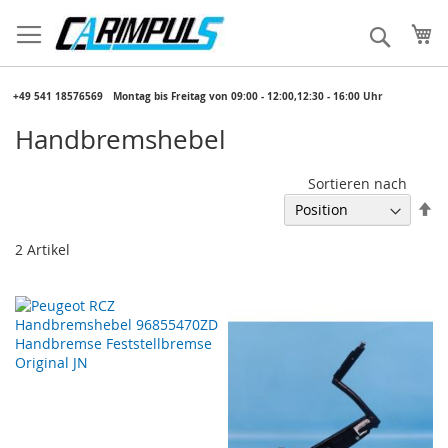
Direkt
zum
Me
Suche
Inhalt
​ +49 541 18576569
​ Montag bis Freitag von 09:00 - 12:00,12:30 - 16:00 Uhr
Handbremshebel
Sortieren nach
In
ab
Re
2
Artikel