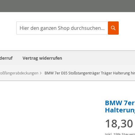
Suche
Suche
derruf
Vertrag widerrufen
toßfängerabdeckungen
BMW 7er E65 Stoßstangenträger Träger Halterung hi
BMW 7er 
Halterun
18,30
Inkl. 19% Steuer