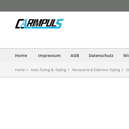
Direkt
zum
Inhalt
Home
Impressum
AGB
Datenschutz
Wi
Home
Auto-Tuning & -Styling
Karosserie & Exterieur Styling
S
Zum
Ende
der
Bildergalerie
springen