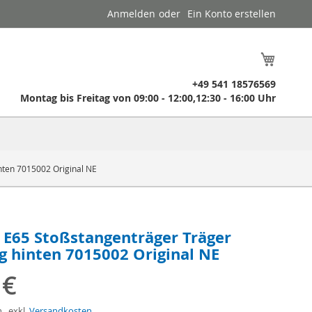
Anmelden
Ein Konto erstellen
Mein W
​ +49 541 18576569
​ Montag bis Freitag von 09:00 - 12:00,12:30 - 16:00 Uhr
nten 7015002 Original NE
E65 Stoßstangenträger Träger
g hinten 7015002 Original NE
 €
n
,
exkl.
Versandkosten