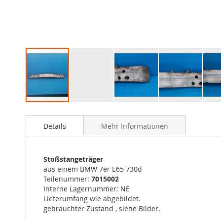
Zum
Anfang
Details
Mehr Informationen
der
Bildergalerie
springen
Stoßstangeträger
aus einem BMW 7er E65 730d
Teilenummer:
7015002
Interne Lagernummer: NE
Lieferumfang wie abgebildet.
gebrauchter Zustand , siehe Bilder.