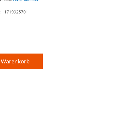
r
1719925701
n Warenkorb