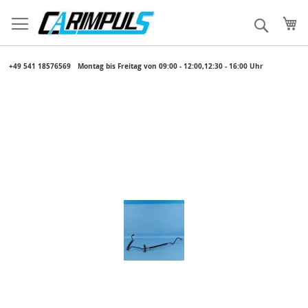
Direkt
zum
Me
Suche
Inhalt
​ +49 541 18576569
​ Montag bis Freitag von 09:00 - 12:00,12:30 - 16:00 Uhr
Zum
Ende
der
Bildergalerie
springen