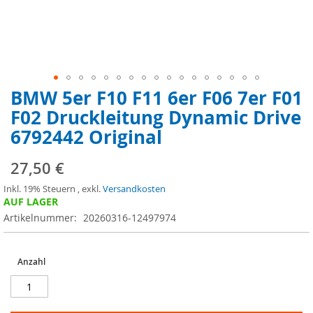
BMW 5er F10 F11 6er F06 7er F01
Zum
Anfang
F02 Druckleitung Dynamic Drive
der
6792442 Original
Bildergalerie
springen
27,50 €
Inkl. 19% Steuern
,
exkl.
Versandkosten
AUF LAGER
Artikelnummer
20260316-12497974
Anzahl