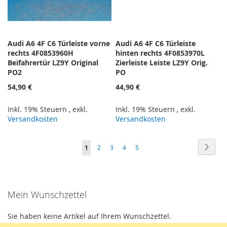
Audi A6 4F C6 Türleiste vorne
Audi A6 4F C6 Türleiste
rechts 4F0853960H
hinten rechts 4F0853970L
Beifahrertür LZ9Y Original
Zierleiste Leiste LZ9Y Orig.
PO2
PO
54,90 €
44,90 €
Inkl. 19% Steuern
,
exkl.
Inkl. 19% Steuern
,
exkl.
Versandkosten
Versandkosten
Seite
Seite
Weite
Seite
Seite
Seite
Seite
Sie
1
2
3
4
5
lesen
gerade
Mein Wunschzettel
Seite
Sie haben keine Artikel auf Ihrem Wunschzettel.