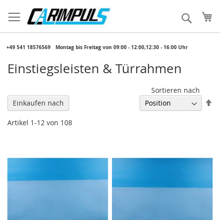
Direkt
zum
Me
Suche
Inhalt
​ +49 541 18576569
​ Montag bis Freitag von 09:00 - 12:00,12:30 - 16:00 Uhr
Einstiegsleisten & Türrahmen
Sortieren nach
In
Einkaufen nach
ab
Re
Artikel
1
-
12
von
108