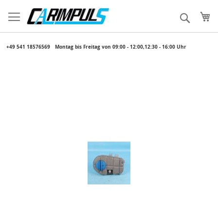
Direkt
zum
Me
Suche
Inhalt
​ +49 541 18576569
​ Montag bis Freitag von 09:00 - 12:00,12:30 - 16:00 Uhr
Zum
Ende
der
Bildergalerie
springen