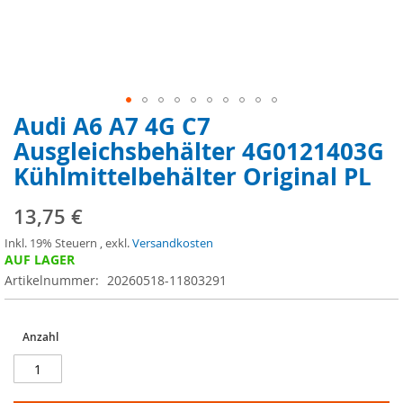
Audi A6 A7 4G C7
Zum
Anfang
Ausgleichsbehälter 4G0121403G
der
Kühlmittelbehälter Original PL
Bildergalerie
springen
13,75 €
Inkl. 19% Steuern
,
exkl.
Versandkosten
AUF LAGER
Artikelnummer
20260518-11803291
Anzahl