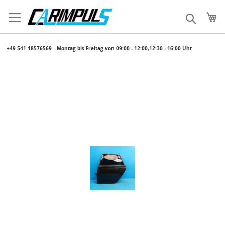
Direkt
zum
Me
Suche
Inhalt
​ +49 541 18576569
​ Montag bis Freitag von 09:00 - 12:00,12:30 - 16:00 Uhr
Zum
Ende
der
Bildergalerie
springen