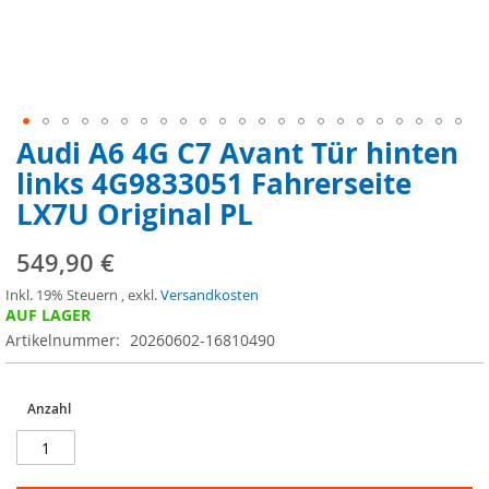
Audi A6 4G C7 Avant Tür hinten
Zum
Anfang
links 4G9833051 Fahrerseite
der
LX7U Original PL
Bildergalerie
springen
549,90 €
Inkl. 19% Steuern
,
exkl.
Versandkosten
AUF LAGER
Artikelnummer
20260602-16810490
Anzahl