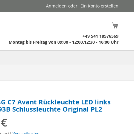
Anmelden
Ein Konto erstellen
Mein W
​ +49 541 18576569
​ Montag bis Freitag von 09:00 - 12:00,12:30 - 16:00 Uhr
4G C7 Avant Rückleuchte LED links
3B Schlussleuchte Original PL2
 €
n
,
exkl.
Versandkosten