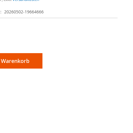
r
20260502-19664666
n Warenkorb