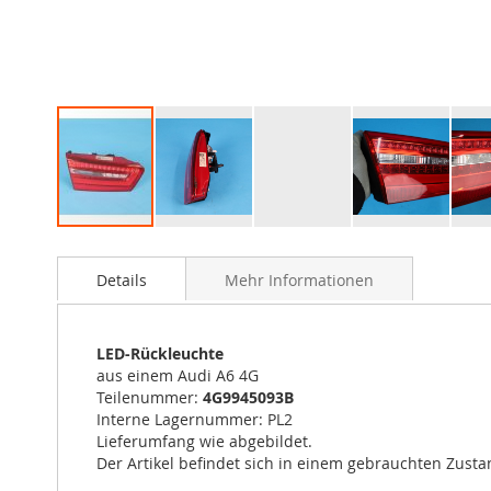
Zum
Anfang
Details
Mehr Informationen
der
Bildergalerie
springen
LED-Rückleuchte
aus einem Audi A6 4G
Teilenummer:
4G9945093B
Interne Lagernummer: PL2
Lieferumfang wie abgebildet.
Der Artikel befindet sich in einem gebrauchten Zustan