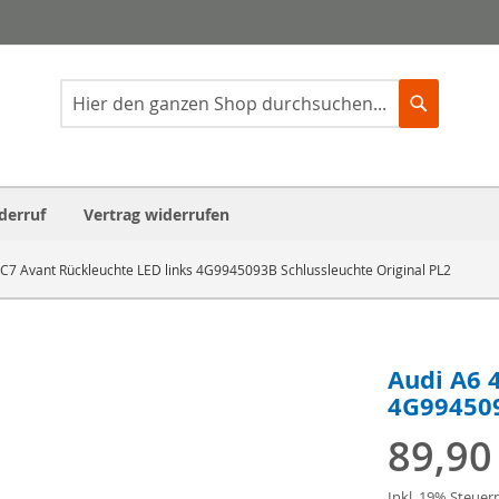
Suche
Suche
derruf
Vertrag widerrufen
C7 Avant Rückleuchte LED links 4G9945093B Schlussleuchte Original PL2
Audi A6 
4G994509
89,90
Inkl. 19% Steuer