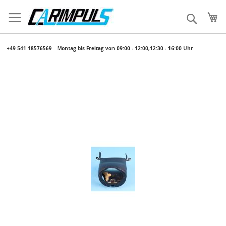
Direkt
zum
Me
Suche
Inhalt
​ +49 541 18576569
​ Montag bis Freitag von 09:00 - 12:00,12:30 - 16:00 Uhr
Zum
Ende
der
Bildergalerie
springen