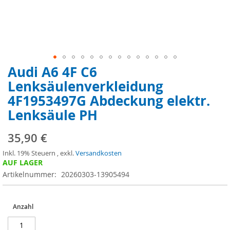
Audi A6 4F C6
Zum
Anfang
Lenksäulenverkleidung
der
4F1953497G Abdeckung elektr.
Bildergalerie
springen
Lenksäule PH
35,90 €
Inkl. 19% Steuern
,
exkl.
Versandkosten
AUF LAGER
Artikelnummer
20260303-13905494
Anzahl