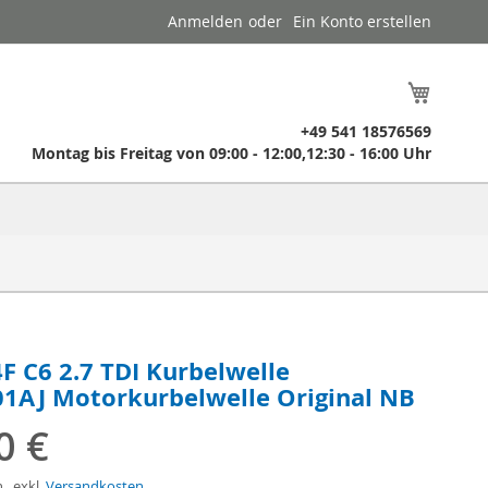
Anmelden
Ein Konto erstellen
Mein W
​ +49 541 18576569
​ Montag bis Freitag von 09:00 - 12:00,12:30 - 16:00 Uhr
F C6 2.7 TDI Kurbelwelle
1AJ Motorkurbelwelle Original NB
0 €
n
,
exkl.
Versandkosten