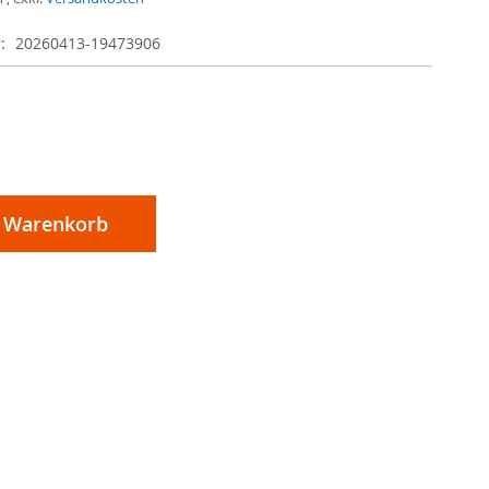
r
20260413-19473906
n Warenkorb