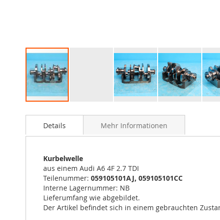
Zum
Anfang
Details
Mehr Informationen
der
Bildergalerie
springen
Kurbelwelle
aus einem Audi A6 4F 2.7 TDI
Teilenummer:
059105101AJ, 059105101CC
Interne Lagernummer: NB
Lieferumfang wie abgebildet.
Der Artikel befindet sich in einem gebrauchten Zustan