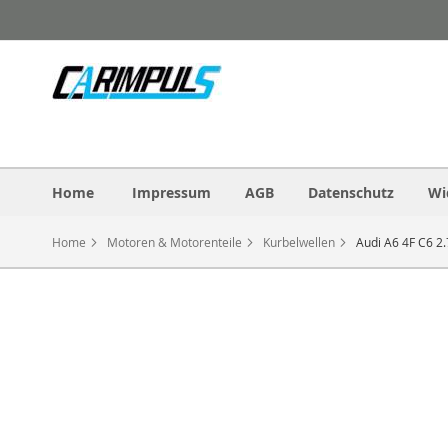
Direkt
zum
Inhalt
Home
Impressum
AGB
Datenschutz
Wi
Home
Motoren & Motorenteile
Kurbelwellen
Audi A6 4F C6 2
Zum
Ende
der
Bildergalerie
springen