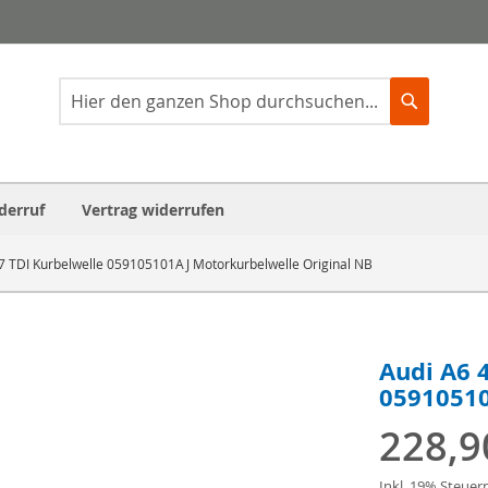
Suche
Suche
derruf
Vertrag widerrufen
.7 TDI Kurbelwelle 059105101AJ Motorkurbelwelle Original NB
Audi A6 4
05910510
228,9
Inkl. 19% Steuer